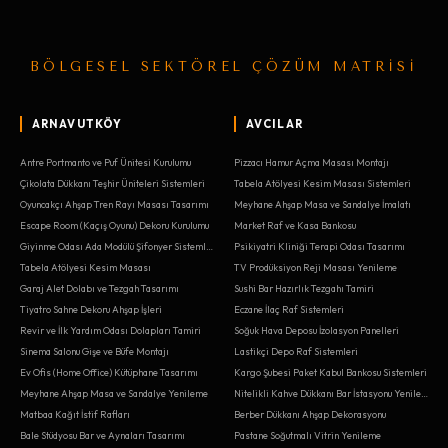
BÖLGESEL SEKTÖREL ÇÖZÜM MATRİSİ
ARNAVUTKÖY
AVCILAR
Antre Portmanto ve Puf Ünitesi Kurulumu
Pizzacı Hamur Açma Masası Montajı
Çikolata Dükkanı Teşhir Üniteleri Sistemleri
Tabela Atölyesi Kesim Masası Sistemleri
Oyuncakçı Ahşap Tren Rayı Masası Tasarımı
Meyhane Ahşap Masa ve Sandalye İmalatı
Escape Room (Kaçış Oyunu) Dekoru Kurulumu
Market Raf ve Kasa Bankosu
Giyinme Odası Ada Modülü Şifonyer Sistemleri
Psikiyatri Kliniği Terapi Odası Tasarımı
Tabela Atölyesi Kesim Masası
TV Prodüksiyon Reji Masası Yenileme
Garaj Alet Dolabı ve Tezgah Tasarımı
Sushi Bar Hazırlık Tezgahı Tamiri
Tiyatro Sahne Dekoru Ahşap İşleri
Eczane İlaç Raf Sistemleri
Revir ve İlk Yardım Odası Dolapları Tamiri
Soğuk Hava Deposu İzolasyon Panelleri
Sinema Salonu Gişe ve Büfe Montajı
Lastikçi Depo Raf Sistemleri
Ev Ofis (Home Office) Kütüphane Tasarımı
Kargo Şubesi Paket Kabul Bankosu Sistemleri
Meyhane Ahşap Masa ve Sandalye Yenileme
Nitelikli Kahve Dükkanı Bar İstasyonu Yenileme
Matbaa Kağıt İstif Rafları
Berber Dükkanı Ahşap Dekorasyonu
Bale Stüdyosu Bar ve Aynaları Tasarımı
Pastane Soğutmalı Vitrin Yenileme