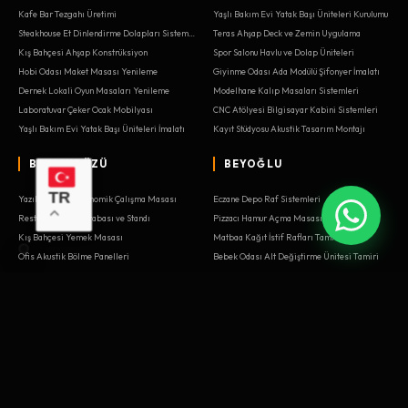
Kafe Bar Tezgahı Üretimi
Yaşlı Bakım Evi Yatak Başı Üniteleri Kurulumu
Steakhouse Et Dinlendirme Dolapları Sistemleri
Teras Ahşap Deck ve Zemin Uygulama
Kış Bahçesi Ahşap Konstrüksiyon
Spor Salonu Havlu ve Dolap Üniteleri
Hobi Odası Maket Masası Yenileme
Giyinme Odası Ada Modülü Şifonyer İmalatı
Dernek Lokali Oyun Masaları Yenileme
Modelhane Kalıp Masaları Sistemleri
Laboratuvar Çeker Ocak Mobilyası
CNC Atölyesi Bilgisayar Kabini Sistemleri
Yaşlı Bakım Evi Yatak Başı Üniteleri İmalatı
Kayıt Stüdyosu Akustik Tasarım Montajı
BEYLIKDÜZÜ
BEYOĞLU
TR
Yazılım Ofisi Ergonomik Çalışma Masası
Eczane Depo Raf Sistemleri
Restoran Servis Arabası ve Standı
Pizzacı Hamur Açma Masası Sistemleri
Kış Bahçesi Yemek Masası
Matbaa Kağıt İstif Rafları Tamiri
Ofis Akustik Bölme Panelleri
Bebek Odası Alt Değiştirme Ünitesi Tamiri
Müzik Aleti Mağazası Gitar Standları Sistemleri
Çatı Katı Eğimli Dolap Çözümleri Tasarımı
Oto Servis Takım Arabası ve Tezgah Tamiri
Veteriner Ameliyathane Dolapları
Okul Kütüphane ve Sınıf Mobilyaları
Balık Restoranı Meze Dolapları İmalatı
Oto Servis Takım Arabası ve Tezgah
Yazılım Ofisi Ergonomik Çalışma Masası Sistemleri
Oyuncakçı Ahşap Tren Rayı Masası Kurulumu
Kodlama Atölyesi Robotik Masaları Montajı
Mağaza Işıklı Ahşap Kasaları
Spor Salonu Soyunma Dolapları (Locker)
Satranç Kursu Turnuva Masaları
Yat Mobilyası Restorasyonu