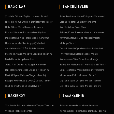
BAĞCILAR
BAHÇELIEVLER
Çikolata Dükkanı Teşhir Üniteleri Tamiri
Balık Restoranı Meze Dolapları Sistemleri
Nitelikli Kahve Dükkanı Bar İstasyonu İmalatı
Eczane Nöbetçi Bankosu Yenileme
Hobi Odası Maket Masası Tasarımı
Kuaför Salonu Boya Standı
Pilates Stüdyosu Ekipman Mobilyaları
Satranç Kursu Turnuva Masaları Kurulumu
Psikiyatri Kliniği Terapi Odası Kurulumu
Kuyumcu Atölyesi Cila Masası İmalatı
Hastane ve Medikal Ahşap Çözümleri
Mobilya Tamiri
Av Malzemeleri Tüfek Dolabı Montajı
Dernek Lokali Oyun Masaları Sistemleri
Meyhane Ahşap Masa ve Sandalye Tasarımı
TV Prodüksiyon Reji Masası Montajı
Modelhane Kalıp Masaları
Konsolosluk Vize Bankoları Montajı
Garaj Alet Dolabı ve Tezgah Kurulumu
Balıkçılık Malzemeleri Kamış Standı Tamiri
Balık Restoranı Meze Dolapları Tasarımı
Balık Restoranı Meze Dolapları Yenileme
Deri Atölyesi Çalışma Tezgahı Montajı
Modelhane Kalıp Masaları Tamiri
Escape Room (Kaçış Oyunu) Dekoru Tamiri
Diş Teknisyeni Çalışma Masası Tamiri
Okul Kantin Masa ve Sandalyeleri
Diş Teknisyeni Çalışma Masası İmalatı
BAKIRKÖY
BAŞAKŞEHIR
Oto Servis Takım Arabası ve Tezgah Tasarımı
Fabrika Yemekhane Masa Sandalye
Vivense Mobilya Montajı
Kargo Şubesi Paket Kabul Bankosu Tasarımı