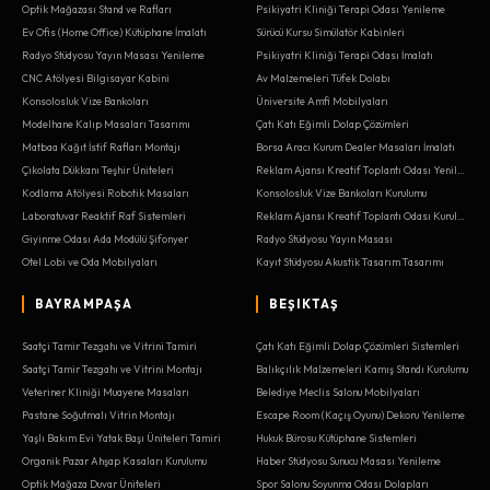
Optik Mağazası Stand ve Rafları
Psikiyatri Kliniği Terapi Odası Yenileme
Ev Ofis (Home Office) Kütüphane İmalatı
Sürücü Kursu Simülatör Kabinleri
Radyo Stüdyosu Yayın Masası Yenileme
Psikiyatri Kliniği Terapi Odası İmalatı
CNC Atölyesi Bilgisayar Kabini
Av Malzemeleri Tüfek Dolabı
Konsolosluk Vize Bankoları
Üniversite Amfi Mobilyaları
Modelhane Kalıp Masaları Tasarımı
Çatı Katı Eğimli Dolap Çözümleri
Matbaa Kağıt İstif Rafları Montajı
Borsa Aracı Kurum Dealer Masaları İmalatı
Çikolata Dükkanı Teşhir Üniteleri
Reklam Ajansı Kreatif Toplantı Odası Yenileme
Kodlama Atölyesi Robotik Masaları
Konsolosluk Vize Bankoları Kurulumu
Laboratuvar Reaktif Raf Sistemleri
Reklam Ajansı Kreatif Toplantı Odası Kurulumu
Giyinme Odası Ada Modülü Şifonyer
Radyo Stüdyosu Yayın Masası
Otel Lobi ve Oda Mobilyaları
Kayıt Stüdyosu Akustik Tasarım Tasarımı
BAYRAMPAŞA
BEŞIKTAŞ
Saatçi Tamir Tezgahı ve Vitrini Tamiri
Çatı Katı Eğimli Dolap Çözümleri Sistemleri
Saatçi Tamir Tezgahı ve Vitrini Montajı
Balıkçılık Malzemeleri Kamış Standı Kurulumu
Veteriner Kliniği Muayene Masaları
Belediye Meclis Salonu Mobilyaları
Pastane Soğutmalı Vitrin Montajı
Escape Room (Kaçış Oyunu) Dekoru Yenileme
Yaşlı Bakım Evi Yatak Başı Üniteleri Tamiri
Hukuk Bürosu Kütüphane Sistemleri
Organik Pazar Ahşap Kasaları Kurulumu
Haber Stüdyosu Sunucu Masası Yenileme
Optik Mağaza Duvar Üniteleri
Spor Salonu Soyunma Odası Dolapları