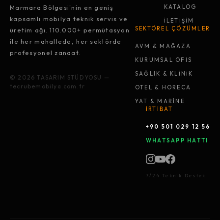
Marmara Bölgesi'nin en geniş
KATALOG
kapsamlı mobilya teknik servis ve
İLETİŞİM
SEKTÖREL ÇÖZÜMLER
üretim ağı. 110.000+ permütasyon
ile her mahallede, her sektörde
AVM & MAĞAZA
profesyonel zanaat.
KURUMSAL OFİS
SAĞLIK & KLİNİK
© 2026 TASARIM STÜDYOSU —
tecrubemobilya.com.tr
OTEL & HORECA
YAT & MARİNE
İRTİBAT
+90 501 029 12 56
WHATSAPP HATTI
7/24 Teknik Destek