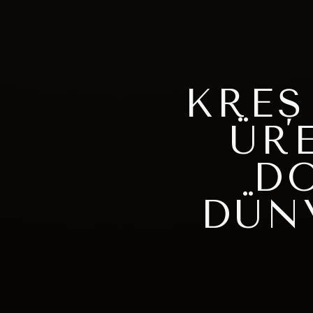
KREŞ
ÜR
D
DÜN