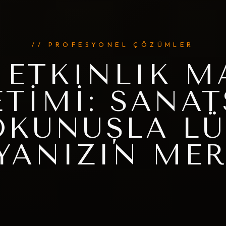
// PROFESYONEL ÇÖZÜMLER
 ETKINLIK M
ETIMI: SANAT
OKUNUŞLA LÜ
YANIZIN MER