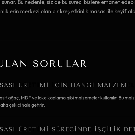
ı sunar. Bu nedenle, siz de bu süreci bizlere emanet edebil
liklerin merkezi olan bir kreş etkinlik masası ile keyif alab
ULAN SORULAR
SASI ÜRETIMI IÇIN HANGI MALZEMEL
masif ağaç, MDF ve lake kaplama gibi malzemeler kullanılır. Bu malz
aha çekici hale getirir.
SASI ÜRETIMI SÜRECINDE IŞÇILIK DE