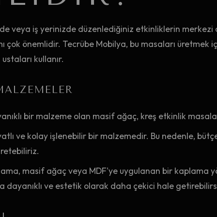
zde veya iş yerinizde düzenlediğiniz etkinliklerin merkezi o
mı çok önemlidir. Tecrübe Mobilya, bu masaları üretmek içi
staları kullanır.
MALZEMELER
nıklı bir malzeme olan masif ağaç, kreş etkinlik masaları 
tlı ve kolay işlenebilir bir malzemedir. Bu nedenle, büt
retebiliriz.
ama, masif ağaç veya MDF'ye uygulanan bir kaplama yön
 dayanıklı ve estetik olarak daha çekici hale getirebilirs
I