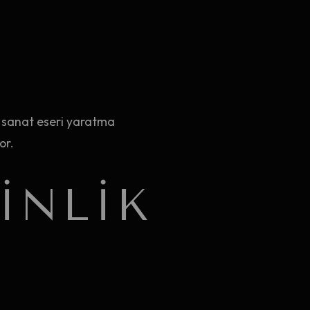
r sanat eseri yaratma
or.
INLIK