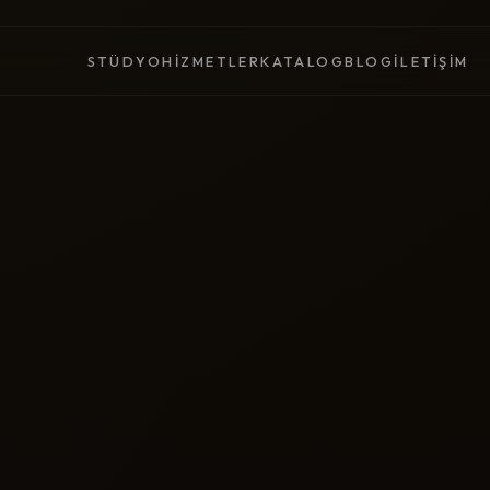
STÜDYO
HIZMETLER
KATALOG
BLOG
İLETIŞIM