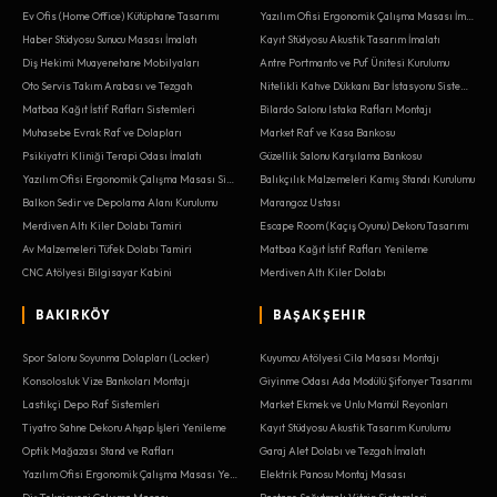
Ev Ofis (Home Office) Kütüphane Tasarımı
Yazılım Ofisi Ergonomik Çalışma Masası İmalatı
Haber Stüdyosu Sunucu Masası İmalatı
Kayıt Stüdyosu Akustik Tasarım İmalatı
Diş Hekimi Muayenehane Mobilyaları
Antre Portmanto ve Puf Ünitesi Kurulumu
Oto Servis Takım Arabası ve Tezgah
Nitelikli Kahve Dükkanı Bar İstasyonu Sistemleri
Matbaa Kağıt İstif Rafları Sistemleri
Bilardo Salonu Istaka Rafları Montajı
Muhasebe Evrak Raf ve Dolapları
Market Raf ve Kasa Bankosu
Psikiyatri Kliniği Terapi Odası İmalatı
Güzellik Salonu Karşılama Bankosu
Yazılım Ofisi Ergonomik Çalışma Masası Sistemleri
Balıkçılık Malzemeleri Kamış Standı Kurulumu
Balkon Sedir ve Depolama Alanı Kurulumu
Marangoz Ustası
Merdiven Altı Kiler Dolabı Tamiri
Escape Room (Kaçış Oyunu) Dekoru Tasarımı
Av Malzemeleri Tüfek Dolabı Tamiri
Matbaa Kağıt İstif Rafları Yenileme
CNC Atölyesi Bilgisayar Kabini
Merdiven Altı Kiler Dolabı
BAKIRKÖY
BAŞAKŞEHIR
Spor Salonu Soyunma Dolapları (Locker)
Kuyumcu Atölyesi Cila Masası Montajı
Konsolosluk Vize Bankoları Montajı
Giyinme Odası Ada Modülü Şifonyer Tasarımı
Lastikçi Depo Raf Sistemleri
Market Ekmek ve Unlu Mamül Reyonları
Tiyatro Sahne Dekoru Ahşap İşleri Yenileme
Kayıt Stüdyosu Akustik Tasarım Kurulumu
Optik Mağazası Stand ve Rafları
Garaj Alet Dolabı ve Tezgah İmalatı
Yazılım Ofisi Ergonomik Çalışma Masası Yenileme
Elektrik Panosu Montaj Masası
Diş Teknisyeni Çalışma Masası
Pastane Soğutmalı Vitrin Sistemleri