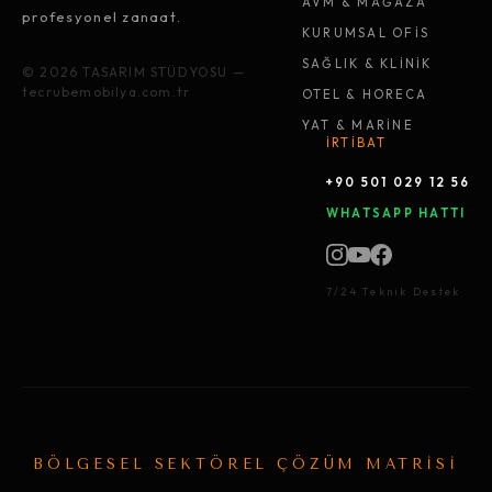
AVM & MAĞAZA
profesyonel zanaat.
KURUMSAL OFİS
SAĞLIK & KLİNİK
© 2026 TASARIM STÜDYOSU —
tecrubemobilya.com.tr
OTEL & HORECA
YAT & MARİNE
İRTİBAT
+90 501 029 12 56
WHATSAPP HATTI
7/24 Teknik Destek
BÖLGESEL SEKTÖREL ÇÖZÜM MATRİSİ