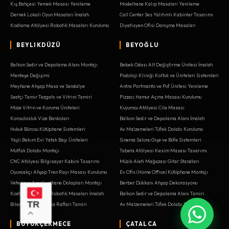
Kış Bahçesi Yemek Masası Yenileme
Modelhane Kalıp Masaları Yenileme
Dernek Lokali Oyun Masaları İmalatı
Call Center Ses Yalıtımlı Kabinler Tasarımı
Kodlama Atölyesi Robotik Masaları Kurulumu
Diyetisyen Ofisi Danışma Masaları
BEYLIKDÜZÜ
BEYOĞLU
Balkon Sedir ve Depolama Alanı Montajı
Bebek Odası Alt Değiştirme Ünitesi İmalatı
Menteşe Değişimi
Podoloji Kliniği Koltuk ve Üniteleri Sistemleri
Meyhane Ahşap Masa ve Sandalye
Antre Portmanto ve Puf Ünitesi Yenileme
Saatçi Tamir Tezgahı ve Vitrini Tamiri
Pizzacı Hamur Açma Masası Kurulumu
Müze Vitrin ve Koruma Üniteleri
Kuyumcu Atölyesi Cila Masası
Konsolosluk Vize Bankoları
Balkon Sedir ve Depolama Alanı İmalatı
Hukuk Bürosu Kütüphane Sistemleri
Av Malzemeleri Tüfek Dolabı Kurulumu
Yaşlı Bakım Evi Yatak Başı Üniteleri
Sinema Salonu Gişe ve Büfe Sistemleri
Mutfak Dolabı Montajı
Tabela Atölyesi Kesim Masası Tasarımı
CNC Atölyesi Bilgisayar Kabini Tasarımı
Müzik Aleti Mağazası Gitar Standları
Oyuncakçı Ahşap Tren Rayı Masası Kurulumu
Ev Ofis (Home Office) Kütüphane Montajı
Veteriner Ameliyathane Dolapları Montajı
Berber Dükkanı Ahşap Dekorasyonu
Kodlama Atölyesi Robotik Masaları İmalatı
Balkon Sedir ve Depolama Alanı Tamiri
TR
Bilardo Salonu Istaka Rafları Tamiri
Av Malzemeleri Tüfek Dolabı Sistemleri
BÜYÜKÇEKMECE
ÇATALCA