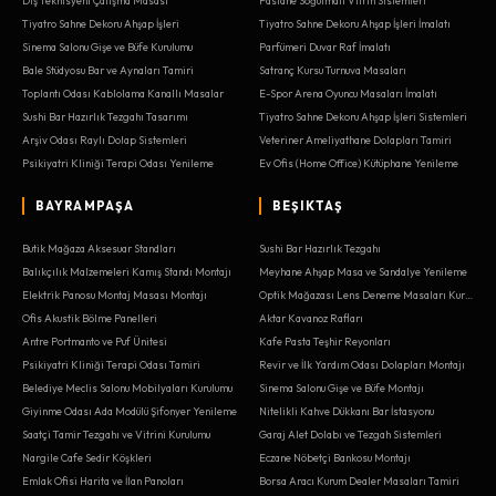
Tiyatro Sahne Dekoru Ahşap İşleri
Tiyatro Sahne Dekoru Ahşap İşleri İmalatı
Sinema Salonu Gişe ve Büfe Kurulumu
Parfümeri Duvar Raf İmalatı
Bale Stüdyosu Bar ve Aynaları Tamiri
Satranç Kursu Turnuva Masaları
Toplantı Odası Kablolama Kanallı Masalar
E-Spor Arena Oyuncu Masaları İmalatı
Sushi Bar Hazırlık Tezgahı Tasarımı
Tiyatro Sahne Dekoru Ahşap İşleri Sistemleri
Arşiv Odası Raylı Dolap Sistemleri
Veteriner Ameliyathane Dolapları Tamiri
Psikiyatri Kliniği Terapi Odası Yenileme
Ev Ofis (Home Office) Kütüphane Yenileme
BAYRAMPAŞA
BEŞIKTAŞ
Butik Mağaza Aksesuar Standları
Sushi Bar Hazırlık Tezgahı
Balıkçılık Malzemeleri Kamış Standı Montajı
Meyhane Ahşap Masa ve Sandalye Yenileme
Elektrik Panosu Montaj Masası Montajı
Optik Mağazası Lens Deneme Masaları Kurulumu
Ofis Akustik Bölme Panelleri
Aktar Kavanoz Rafları
Antre Portmanto ve Puf Ünitesi
Kafe Pasta Teşhir Reyonları
Psikiyatri Kliniği Terapi Odası Tamiri
Revir ve İlk Yardım Odası Dolapları Montajı
Belediye Meclis Salonu Mobilyaları Kurulumu
Sinema Salonu Gişe ve Büfe Montajı
Giyinme Odası Ada Modülü Şifonyer Yenileme
Nitelikli Kahve Dükkanı Bar İstasyonu
Saatçi Tamir Tezgahı ve Vitrini Kurulumu
Garaj Alet Dolabı ve Tezgah Sistemleri
Nargile Cafe Sedir Köşkleri
Eczane Nöbetçi Bankosu Montajı
Emlak Ofisi Harita ve İlan Panoları
Borsa Aracı Kurum Dealer Masaları Tamiri