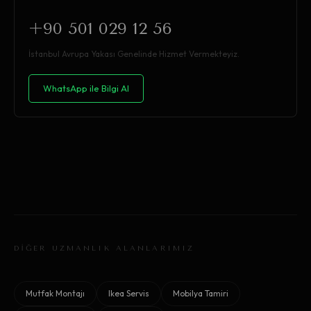
+90 501 029 12 56
İstanbul Avrupa Yakası Genelinde Hizmet Vermekteyiz.
WhatsApp ile Bilgi Al
DİĞER UZMANLIK ALANLARIMIZ
Mutfak Montajı
Ikea Servis
Mobilya Tamiri