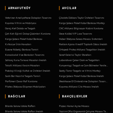
ARNAVUTKÖY
AVCILAR
Veteriner Ameliyathane Dolapları Tasarımı
Çikolata Dükkanı Teşhir Üniteleri Tasarımı
Kuyumcu Vitrini ve Mobilyası
Kargo Şubesi Paket Kabul Bankosu Montajı
Garaj Alet Dolabı ve Tezgah
CNC Atölyesi Bilgisayar Kabini Kurulumu
Çatı Katı Eğimli Dolap Çözümleri Kurulumu
Gece Kulübü VIP Loca Tasarımı
Kargo Şubesi Paket Kabul Bankosu
Haber Stüdyosu Sunucu Masası Sistemleri
Kırtasiye Ürün Havuzları
Reklam Ajansı Kreatif Toplantı Odası İmalatı
Eczane Nöbetçi Bankosu Tamiri
Ortopedi Protez Atölyesi Tezgahları İmalatı
Konsolosluk Vize Bankoları Tasarımı
Sanat Galerisi Teşhir Standları
Satranç Kursu Turnuva Masaları İmalatı
Laboratuvar Çeker Ocak ve Tezgahları
Tekstil Atölyesi Kesim Masaları
Kuruyemişçi Tezgah ve Cam Bölmeler Yenileme
Podoloji Kliniği Koltuk ve Üniteleri İmalatı
Saatçi Tamir Tezgahı ve Vitrini Montajı
Sushi Bar Hazırlık Tezgahı Tamiri
Kargo Şubesi Paket Kabul Bankosu İmalatı
Parfümeri Duvar Raf Kurulumu
Steakhouse Et Dinlendirme Dolapları Tasarımı
Pilates Stüdyosu Ekipman Mobilyaları
Kuyumcu Atölyesi Cila Masası İmalatı
BAĞCILAR
BAHÇELIEVLER
Bilardo Salonu Istaka Rafları
Pizzacı Hamur Açma Masası
Bilardo Salonu Istaka Rafları İmalatı
Yazılım Ofisi Ergonomik Çalışma Masası Tasarımı