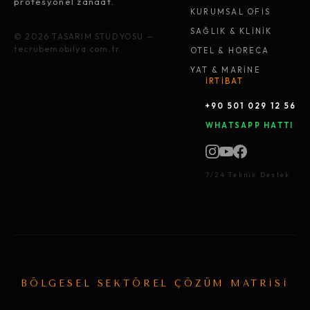
profesyonel zanaat.
KURUMSAL OFİS
SAĞLIK & KLİNİK
© 2026 TASARIM STÜDYOSU —
tecrubemobilya.com.tr
OTEL & HORECA
YAT & MARİNE
İRTİBAT
+90 501 029 12 56
WHATSAPP HATTI
7/24 Teknik Destek
BÖLGESEL SEKTÖREL ÇÖZÜM MATRİSİ