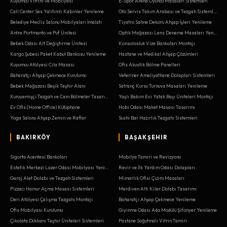
Kuyumcu Vitrini ve Mobilyası
E-Spor Arena Oyuncu Masaları Sistemleri
Call Center Ses Yalıtımlı Kabinler Yenileme
Oto Servis Takım Arabası ve Tezgah Sistemleri
Belediye Meclis Salonu Mobilyaları İmalatı
Tiyatro Sahne Dekoru Ahşap İşleri Yenileme
Antre Portmanto ve Puf Ünitesi
Optik Mağazası Lens Deneme Masaları Yenileme
Bebek Odası Alt Değiştirme Ünitesi
Konsolosluk Vize Bankoları Montajı
Kargo Şubesi Paket Kabul Bankosu Yenileme
Hastane ve Medikal Ahşap Çözümleri
Kuyumcu Atölyesi Cila Masası
Ofis Akustik Bölme Panelleri
Baharatçı Ahşap Çekmece Kurulumu
Veteriner Ameliyathane Dolapları Sistemleri
Bebek Mağazası Beşik Teşhir Alanı
Satranç Kursu Turnuva Masaları Yenileme
Kuruyemişçi Tezgah ve Cam Bölmeler Tasarımı
Yaşlı Bakım Evi Yatak Başı Üniteleri Montajı
Ev Ofis (Home Office) Kütüphane
Hobi Odası Maket Masası Tasarımı
Yoga Salonu Ahşap Zemin ve Raflar
Sushi Bar Hazırlık Tezgahı Sistemleri
BAKIRKÖY
BAŞAKŞEHIR
Sigorta Acentesi Bankoları
Mobilya Tamiri ve Revizyonu
Estetik Merkezi Lazer Odası Mobilyası Yenileme
Revir ve İlk Yardım Odası Dolapları
Garaj Alet Dolabı ve Tezgah Sistemleri
Mimarlık Ofisi Çizim Masaları
Pizzacı Hamur Açma Masası Sistemleri
Merdiven Altı Kiler Dolabı Tasarımı
Deri Atölyesi Çalışma Tezgahı Montajı
Baharatçı Ahşap Çekmece Yenileme
Ofis Mobilyası Kurulumu
Giyinme Odası Ada Modülü Şifonyer Yenileme
Çikolata Dükkanı Teşhir Üniteleri Sistemleri
Pastane Soğutmalı Vitrin Tamiri