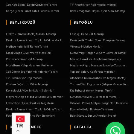
Çatı Katı Eğimli Dolap Çözümleri Tamiri
TV Prodüksiyon Reji Masası Montajı
Kargo Şubesi Paket Kabul Bankosu Tamiri
Bebek Mağazası Beşik Teşhir Alanı Montajı
BEYLIKDÜZÜ
BEYOĞLU
Elektrik Panosu Montaj Masası Montajı
Lastikçi Depo Raf Montajı
Reklam Ajansı Kreatif Toplantı Odası Montajı
Revir ve İlk Yardım Odası Dolapları Montajı
Matbaa Kağıt İstif Rafları Tamiri
Vivense Mobilya Montajı
Kiosk Ahşap Giydirme ve Modülleri
Kuruyemişçi Tezgah ve Cam Bölmeler Tamiri
Parfümeri Duvar Raf Montajı
Market Ekmek ve Unlu Mamül Reyonları
Modelhane Kalıp Masaları Yenileme
Meyhane Ahşap Masa ve Sandalye Tasarımı
Call Center Ses Yalıtımlı Kabinler Tamiri
Toplantı Salonu Konferans Masaları
TV Prodüksiyon Reji Masası
Oto Servis Takım Arabası ve Tezgah Montajı
Pastane Soğutmalı Vitrin Montajı
Yazılım Ofisi Ergonomik Çalışma Masası Yenileme
Konsolosluk Vize Bankoları Sistemleri
Kış Bahçesi Yemek Masası Tamiri
Meyhane Ahşap Masa ve Sandalye Sistemleri
Kuyumcu Atölyesi Cila Masası Montajı
Laboratuvar Çeker Ocak ve Tezgahları
Ortopedi Protez Atölyesi Tezgahları Kurulumu
Reklam Ajansı Kreatif Toplantı Odası Tasarımı
Eczane Nöbetçi Bankosu Yenileme
Fotoğraf Stüdyosu Arka Fon Sistemleri
Bale Stüdyosu Bar ve Aynaları İmalatı
TR
BÜYÜKÇEKMECE
ÇATALCA