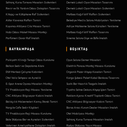
Satranç Kursu Turnuva Masaları Sistemleri
Dernek Lokali Oyun Masaları Tasarımı
Revir ve İlk Yardım Odası Dolapları Tasarımı
Dernek Lokali Oyun Masaları Sistemleri
Kitapçı ve Kütüphane Raf Sistemleri
Matbaa Kağıt İstif Rafları Sistemleri
Aktar Kavanoz Rafları Tamiri
Belediye Meclis Salonu Mobilyaları Yenileme
Kuyumcu Atölyesi Cila Masası Tamiri
Adliye Mahkeme Salonu Kürsüleri Yenileme
Hobi Odası Maket Masası Montajı
Matbaa Kağıt İstif Rafları Tasarımı
Parfümeri Duvar Raf İmalatı
Sinema Salonu Gişe ve Büfe İmalatı
BAYRAMPAŞA
BEŞIKTAŞ
Psikiyatri Kliniği Terapi Odası Kurulumu
Oyun Salonu Gamer Masaları
Balkon Sedir ve Depolama Alanı
Elektrik Panosu Montaj Masası Kurulumu
Etüt Merkezi Çalışma Kabinleri
Organik Pazar Ahşap Kasaları Tamiri
Otel Valiz Sehpası ve Aynalık
Kargo Şubesi Paket Kabul Bankosu Tasarımı
E-Spor Arena Oyuncu Masaları Montajı
Sushi Bar Hazırlık Tezgahı İmalatı
TV Prodüksiyon Reji Masası Yenileme
Tiyatro Sahne Dekoru Ahşap İşleri Tamiri
CNC Atölyesi Bilgisayar Kabini İmalatı
Reklam Ajansı Kreatif Toplantı Odası Tamiri
Balıkçılık Malzemeleri Kamış Standı Tamiri
CNC Atölyesi Bilgisayar Kabini Tamiri
Nargile Cafe Sedir Köşkleri
Borsa Aracı Kurum Dealer Masaları İmalatı
TV Prodüksiyon Reji Masası Kurulumu
Otel Mobilyası Montajı
Bale Stüdyosu Bar ve Aynaları Sistemleri
Satranç Kursu Turnuva Masaları İmalatı
Veteriner Ameliyathane Dolapları İmalatı
Radyo Stüdyosu Yayın Masası