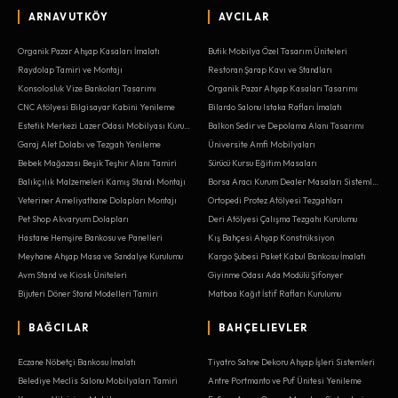
ARNAVUTKÖY
AVCILAR
Organik Pazar Ahşap Kasaları İmalatı
Butik Mobilya Özel Tasarım Üniteleri
Raydolap Tamiri ve Montajı
Restoran Şarap Kavı ve Standları
Konsolosluk Vize Bankoları Tasarımı
Organik Pazar Ahşap Kasaları Tasarımı
CNC Atölyesi Bilgisayar Kabini Yenileme
Bilardo Salonu Istaka Rafları İmalatı
Estetik Merkezi Lazer Odası Mobilyası Kurulumu
Balkon Sedir ve Depolama Alanı Tasarımı
Garaj Alet Dolabı ve Tezgah Yenileme
Üniversite Amfi Mobilyaları
Bebek Mağazası Beşik Teşhir Alanı Tamiri
Sürücü Kursu Eğitim Masaları
Balıkçılık Malzemeleri Kamış Standı Montajı
Borsa Aracı Kurum Dealer Masaları Sistemleri
Veteriner Ameliyathane Dolapları Montajı
Ortopedi Protez Atölyesi Tezgahları
Pet Shop Akvaryum Dolapları
Deri Atölyesi Çalışma Tezgahı Kurulumu
Hastane Hemşire Bankosu ve Panelleri
Kış Bahçesi Ahşap Konstrüksiyon
Meyhane Ahşap Masa ve Sandalye Kurulumu
Kargo Şubesi Paket Kabul Bankosu İmalatı
Avm Stand ve Kiosk Üniteleri
Giyinme Odası Ada Modülü Şifonyer
Bijuteri Döner Stand Modelleri Tamiri
Matbaa Kağıt İstif Rafları Kurulumu
BAĞCILAR
BAHÇELIEVLER
Eczane Nöbetçi Bankosu İmalatı
Tiyatro Sahne Dekoru Ahşap İşleri Sistemleri
Belediye Meclis Salonu Mobilyaları Tamiri
Antre Portmanto ve Puf Ünitesi Yenileme